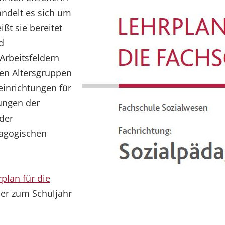
andelt es sich um
ßt sie bereitet
d
Arbeitsfeldern
len Altersgruppen
einrichtungen für
tungen der
oder
dagogischen
plan für die
der zum Schuljahr